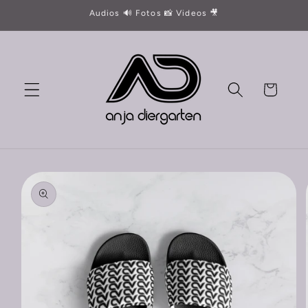
Direkt
Audios 🔊 Fotos 📸 Videos 🎥
zum
Inhalt
Warenkorb
oduktinformationen
ringen