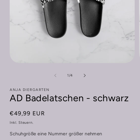
Medien
1
in
von
1
/
4
Modal
öffnen
ANJA DIERGARTEN
AD Badelatschen - schwarz
Normaler
€49,99 EUR
Preis
Inkl. Steuern.
Schuhgröße eine Nummer größer nehmen