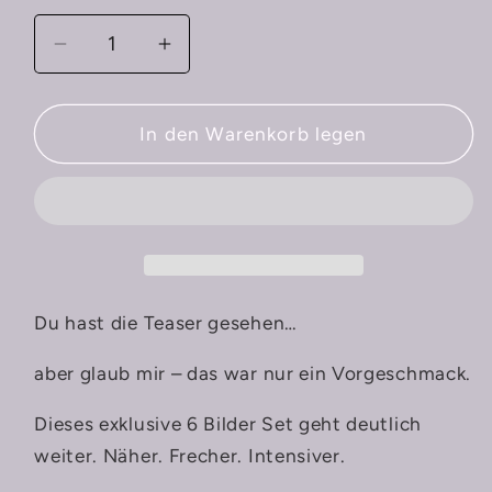
Verringere
Erhöhe
die
die
Menge
Menge
für
für
In den Warenkorb legen
Pool
Pool
Bikini
Bikini
BilderSet
BilderSet
(als
(als
Download)
Download)
Du hast die Teaser gesehen…
aber glaub mir – das war nur ein Vorgeschmack.
Dieses exklusive 6 Bilder Set geht deutlich
weiter. Näher. Frecher. Intensiver.