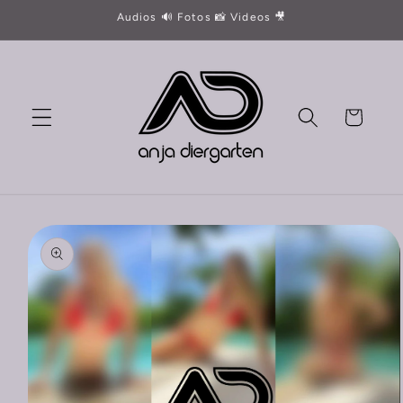
Direkt
Audios 🔊 Fotos 📸 Videos 🎥
zum
Inhalt
Warenkorb
oduktinformationen
ringen