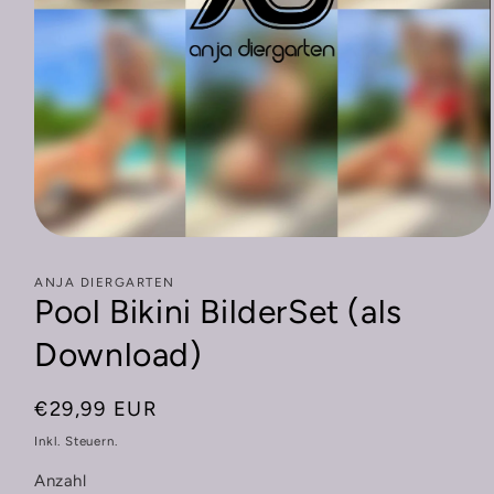
Medien
1
in
ANJA DIERGARTEN
Modal
Pool Bikini BilderSet (als
öffnen
Download)
Normaler
€29,99 EUR
Preis
Inkl. Steuern.
Anzahl